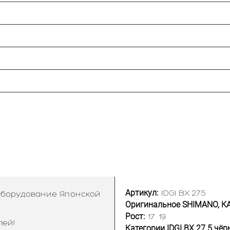
Артикул:
IDGI BX 27.5
 оборудование Японской
Оригинальное SHIMANO, К
Рост:
17
19
лей!
Категории IDGI BX 27.5 чёр