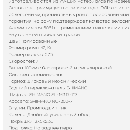
изготавливаются из лучших материалов по новей
Основное преимущество велосипеда IDGI это исп
облегчённых, премиальных рам с полированными
гарантия на раму подтверждает качество велосипе
Алюминиевая 6061 с применением технологии ги
внутренней проводки тросов.
Швы: Полированные
Размер рамы: 17, 19
Размер колеса: 27.5
Скоростей: 7
Вилка: 100мм с блокировкой и регулировкой
Система: алюминиевая
Тормоз: Дисковый механический
Задний переключатель: SHIMANO
Шифтер: SHIMANO SL-M315-7R
Кассета: SHIMANO NG-200-7
Втулки: Промподшипник
Колёса: Двойной усиленный обод
Покрышки: 27.5х2.35
Подножка: На заднее перо