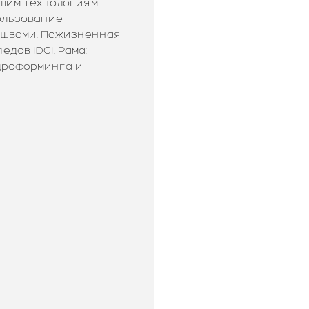
шим технологиям.
ользование
 швами. Пожизненная
дов IDGI. Рама:
дроформинга и