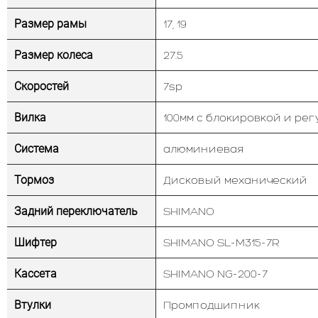
Размер рамы
17, 19
Размер колеса
27.5
Скоростей
7sp
Вилка
100мм с блокировкой и ре
Система
алюминиевая
Тормоз
Дисковый механический
Задний переключатель
SHIMANO
Шифтер
SHIMANO SL-M315-7R
Кассета
SHIMANO NG-200-7
Втулки
Промподшипник