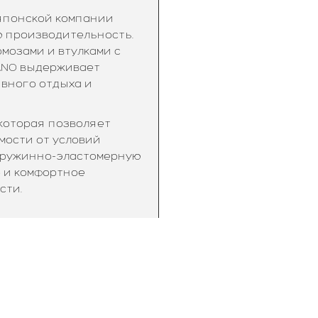
 японской компании
ю производительность.
мозами и втулками с
ANO выдерживает
ивного отдыха и
которая позволяет
мости от условий
т пружинно-эластомерную
е и комфортное
сти.