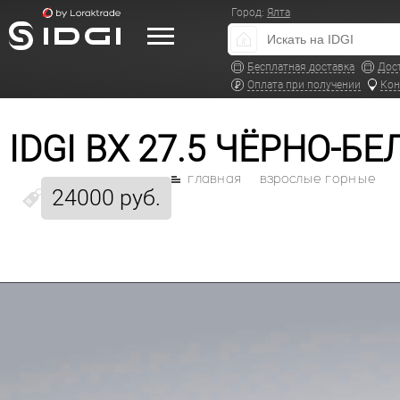
Город:
Ялта
Бесплатная доставка
Дос
Оплата при получении
Кон
IDGI BX 27.5 ЧЁРНО-Б
главная
взрослые горные
24000 руб.