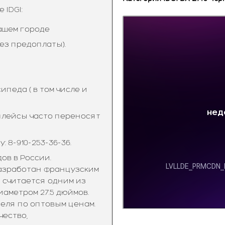
IDGI:
ашем городе
ез предоплаты).
педа ( в том числе и
тплейсы часто переносят
 8-910-253-36-36.
ов в России.
разработан французским
 считается одним из
аметром 27.5 дюймов.
еля по оптовым ценам.
чество,