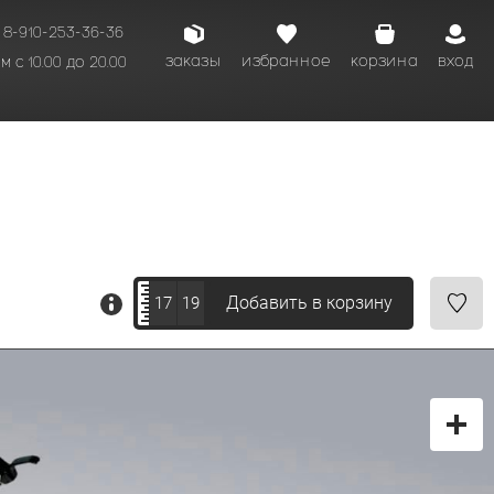
8-910-253-36-36
заказы
избранное
корзина
вход
 с 10.00 до 20.00
кому времени.
Добавить в корзину
17
19