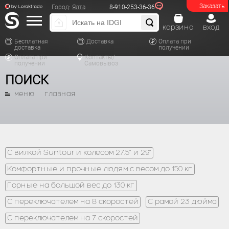
Заказать
Город:
Ялта
8-910-253-36-36
корзина
вход
Бесплатная
Доставка
Оплата при
доставка
получении
Оплата при
Контакты/
получении
Самовывоз
ПОИСК
меню
главная
С вилкой Suntour и колесом 27.5" и 29"
Комфортные и прочные людям с весом до 150 кг
Горные на большой вес до 130 кг
С переключателем на 8 скоростей
С рамой 23 дюйма
С переключателем на 7 скоростей